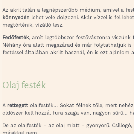
Az akril talán a legnépszerűbb médium, amivel a fes
könnyedén
lehet vele dolgozni. Akár vízzel is fel l
megtörténik, vízálló lesz.
Fedőfesték
, amit legtöbbször festővászonra viszünk fe
Néhány óra alatt megszárad és már folytathatjuk is 
festéssel általában akrilt használ, én is ezt ajánlom 
Olaj festék
A
rettegett
olajfesték… Sokat félnek tőle, mert nehé
oldószer kell hozzá, fura szaga van, nagyon sűrű… há
De az olajfesték – az olaj miatt – gyönyörű. Csillogó
másikkal nem.