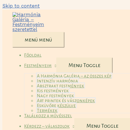
Skip to content
menü
menü
Főoldal
Menu Toggle
Festményeim
A Harmónia Galéria – az összes kép
Intenzív harmónia
Absztrakt festmények
Kis festmények
Nagy festmények
Art printek és vászonképek
Esküvőre készülve
Termékek
Találkozz a művésszel
Menu Toggle
Kérdezz – válaszolok