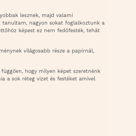
agyobbak lesznek, majd valami
k tanultam, nagyon sokat foglalkoztunk a
kettőhöz képest ez nem fedőfesték, tehát
tménynek világosabb része a papírnál,
ól függően, hogy milyen képet szeretnénk
ia a sok réteg vizet és festéket amivel