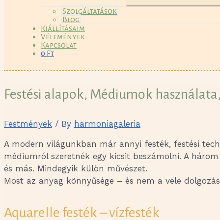
Szolgáltatások
Blog
Kiállításaim
Vélemények
Kapcsolat
0 Ft
Festési alapok, Médiumok használata, t
Festmények
/ By
harmoniagaleria
A modern világunkban már annyi festék, festési tech
médiumról szeretnék egy kicsit beszámolni. A három 
és más. Mindegyik külön művészet.
Most az anyag könnyűsége – és nem a vele dolgozás 
Aquarelle festék – vízfesték