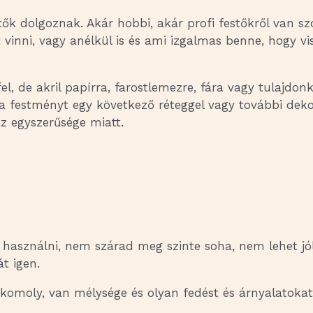
tők dolgoznak. Akár hobbi, akár profi festőkről van s
ehet vinni, vagy anélkül is és ami izgalmas benne, hogy
l, de akril papírra, farostlemezre, fára vagy tulajdonk
a festményt egy következő réteggel vagy további dekor
az egyszerűsége miatt.
z használni, nem szárad meg szinte soha, nem lehet jó
t igen.
, komoly, van mélysége és olyan fedést és árnyalatokat