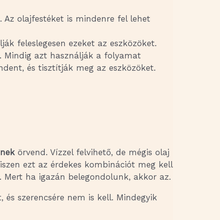
. Az olajfestéket is mindenre fel lehet
ják feleslegesen ezeket az eszközöket.
. Mindig azt használják a folyamat
dent, és tisztítják meg az eszközöket.
gnek
örvend. Vízzel felvihető, de mégis olaj
hiszen ezt az érdekes kombinációt meg kell
l. Mert ha igazán belegondolunk, akkor az.
 és szerencsére nem is kell. Mindegyik