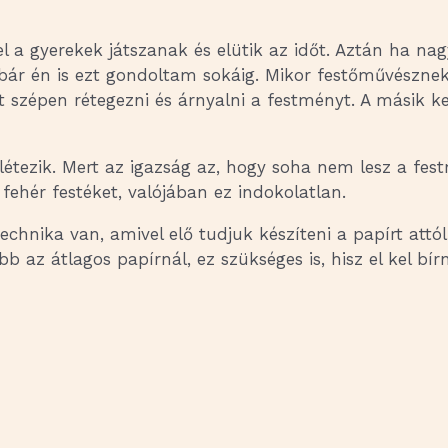
el a gyerekek játszanak és elütik az időt. Aztán ha n
 bár én is ezt gondoltam sokáig. Mikor festőművészne
het szépen rétegezni és árnyalni a festményt. A másik 
létezik. Mert az igazság az, hogy soha nem lesz a fes
ehér festéket, valójában ez indokolatlan.
technika van, amivel elő tudjuk készíteni a papírt att
 az átlagos papírnál, ez szükséges is, hisz el kel bírn