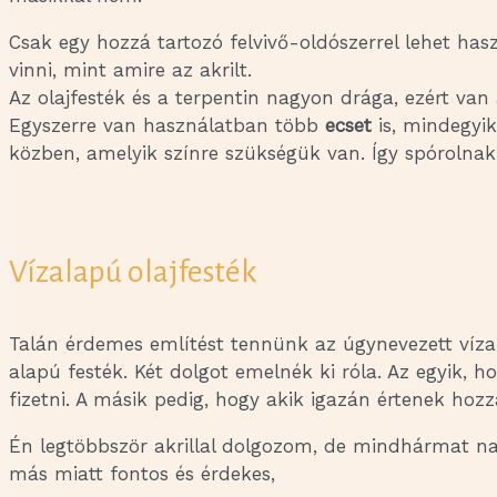
Csak egy hozzá tartozó felvivő-oldószerrel lehet has
vinni, mint amire az akrilt.
Az olajfesték és a terpentin nagyon drága, ezért van
Egyszerre van használatban több
ecset
is, mindegyi
közben, amelyik színre szükségük van. Így spórolnak 
Vízalapú olajfesték
Talán érdemes említést tennünk az úgynevezett víz
alapú festék. Két dolgot emelnék ki róla. Az egyik, 
fizetni. A másik pedig, hogy akik igazán értenek hoz
Én legtöbbször akrillal dolgozom, de mindhármat na
más miatt fontos és érdekes,