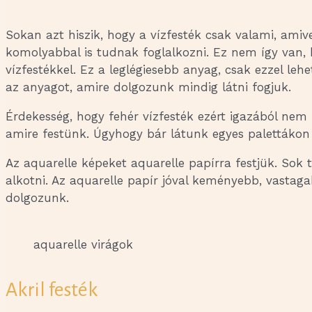
Sokan azt hiszik, hogy a vízfesték csak valami, amiv
komolyabbal is tudnak foglalkozni. Ez nem így van,
vízfestékkel. Ez a leglégiesebb anyag, csak ezzel le
az anyagot, amire dolgozunk mindig látni fogjuk.
Érdekesség, hogy fehér vízfesték ezért igazából nem 
amire festünk. Úgyhogy bár látunk egyes palettákon f
Az aquarelle képeket aquarelle papírra festjük. Sok 
alkotni. Az aquarelle papír jóval keményebb, vastagabb
dolgozunk.
aquarelle virágok
Akril festék