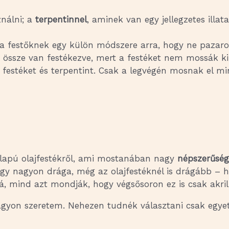
ználni; a
terpentinnel
, aminek van egy jellegzetes illata
 a festőknek egy külön módszere arra, hogy ne pazarol
k össze van festékezve, mert a festéket nem mossák ki
festéket és terpentint. Csak a legvégén mosnak el min
alapú olajfestékről, ami mostanában nagy
népszerűsé
hogy nagyon drága, még az olajfestéknél is drágább – 
zá, mind azt mondják, hogy végsősoron ez is csak akri
gyon szeretem. Nehezen tudnék választani csak egyet,