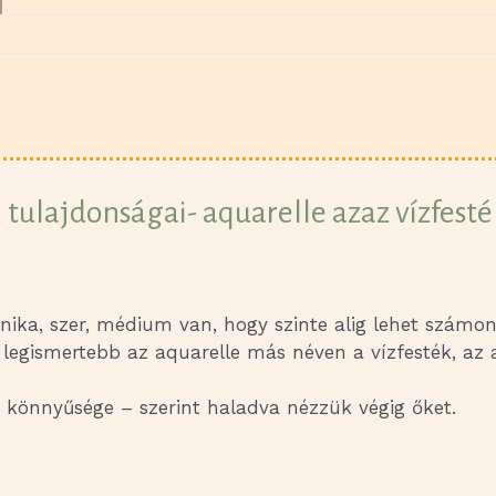
ulajdonságai- aquarelle azaz vízfesték,
nika, szer, médium van, hogy szinte alig lehet számon
legismertebb az aquarelle más néven a vízfesték, az a
könnyűsége – szerint haladva nézzük végig őket.